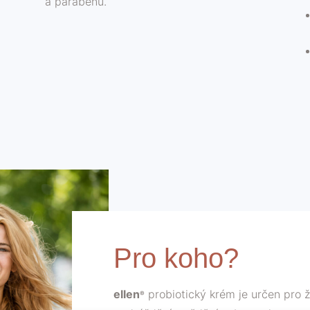
a parabenů.
Pro koho?
ellen
probiotický krém je určen pro ž
®