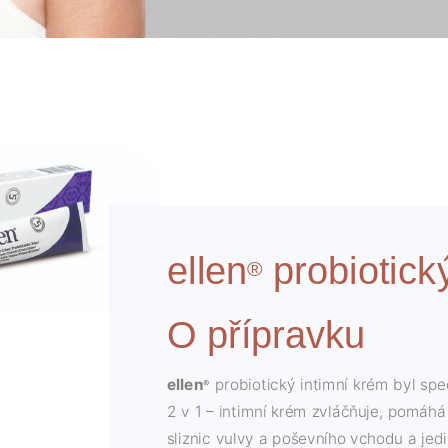
ellen
probiotick
®
O přípravku
ellen
probiotický intimní krém byl spe
®
2 v 1 – intimní krém zvláčňuje, pomáhá
sliznic vulvy a poševního vchodu a je