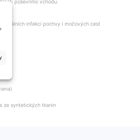
blasti poševního vchodu.
kteriálních infekcí pochvy i močových cest
o
y
iena)
 ze syntetických tkanin