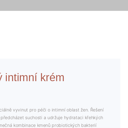
ý intimní krém
ciálně vyvinut
pro péči o intimní oblast žen
. Řešení
 předcházet suchosti a udržuje hydrataci křehkých
dinečná kombinace kmenů probiotických bakterií