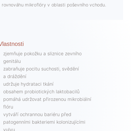
rovnováhu mikroflóry v oblasti poševního vchodu.
Vlastnosti
zjemňuje pokožku a sliznice zevního
genitálu
zabraňuje pocitu suchosti, svědění
a dráždění
udržuje hydrataci tkání
obsahem probiotických laktobacilů
pomáhá udržovat přirozenou mikrobiální
flóru
vytváří ochrannou bariéru před
patogenními bakteriemi kolonizujícími
vulvu