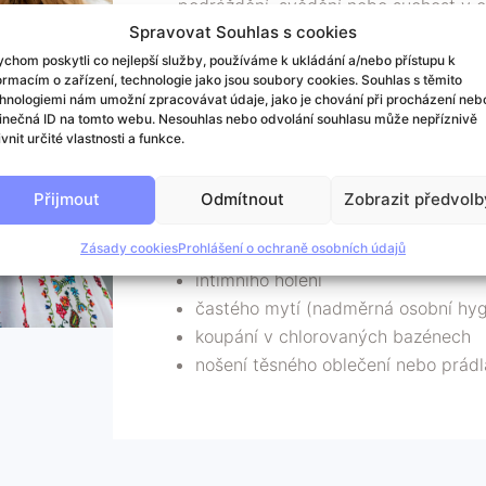
podráždění, svědění nebo suchost v o
Spravovat Souhlas s cookies
Tyto příznaky mohou být následkem:
chom poskytli co nejlepší služby, používáme k ukládání a/nebo přístupu k
ormacím o zařízení, technologie jako jsou soubory cookies. Souhlas s těmito
opakovaných kvasinkových nebo ba
hnologiemi nám umožní zpracovávat údaje, jako je chování při procházení neb
menopauzy a postmenopauzy
inečná ID na tomto webu. Nesouhlas nebo odvolání souhlasu může nepříznivě
porodu, kojení
ivnit určité vlastnosti a funkce.
snížení hladiny estrogenu
užívání antidepresiv
Přijmout
Odmítnout
Zobrazit předvolb
chemoterapie
Zásady cookies
Prohlášení o ochraně osobních údajů
rakoviny prsu
intimního holení
častého mytí (nadměrná osobní hyg
koupání v chlorovaných bazénech
nošení těsného oblečení nebo prádla