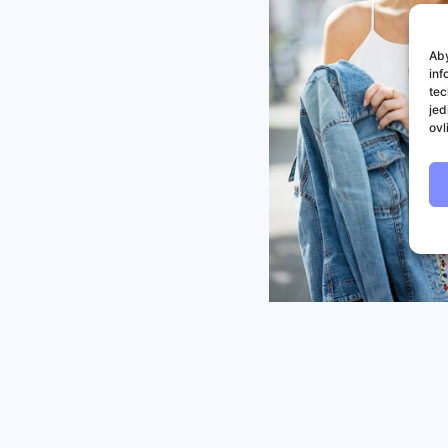
Aby
inf
tec
jed
ovl